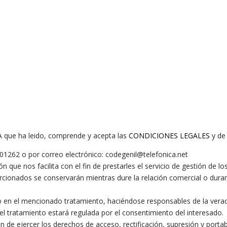
A que ha leido, comprende y acepta las
CONDICIONES LEGALES
y d
1262 o por correo electrónico: codegenil@telefonica.net
que nos facilita con el fin de prestarles el servicio de gestión de l
rcionados se conservarán mientras dure la relación comercial o duran
do en el mencionado tratamiento, haciéndose responsables de la vera
del tratamiento estará regulada por el consentimiento del interesado.
fin de ejercer los derechos de acceso, rectificación, supresión y portab